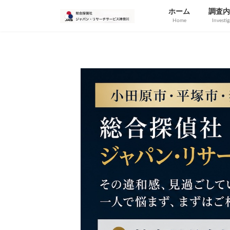
コ
ナ
ホーム
調査内
ン
ビ
Home
Investi
テ
ゲ
ン
ー
ツ
シ
へ
ョ
ス
ン
キ
に
ッ
移
プ
動